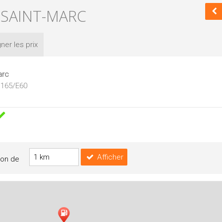
X SAINT-MARC
ner les
prix
arc
N165/E60
Afficher
yon de