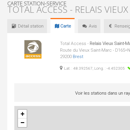
CARTE STATION-SERVICE
TOTAL ACCESS - RELAIS VIEU
Détail
station
Carte
Avis
Renseig
Total Access -
Relais Vieux Saint-M
Route du Vieux Saint-Marc - D165=
29200
Brest
Lat. : 48.392567, Long. : -4.452305
Voir les stations dans un ra
+
−