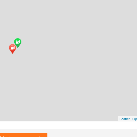
Leaflet
|
Op