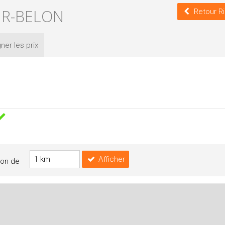
UR-BELON
Retour R
ner les
prix
Afficher
yon de