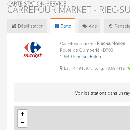
CARTE STATION-SERVICE
CARREFOUR MARKET - RIEC-S
Détail
station
Carte
Avis
Renseig
Carrefour market -
Riec-sur-Belon
Route de Quimperlé - D783
29340
Riec-sur-Belon
Lat. : 47.845975, Long. : -3.687419
Voir les stations dans un ra
+
−