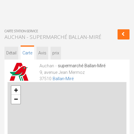
CARTE STATION-SERVICE
AUCHAN - SUPERMARCHÉ BALLAN-MIRÉ
Détail
Carte
Avis
prix
Auchan -
supermarché Ballan-Miré
9, avenue Jean Mermoz
37510
Ballan-Miré
+
−