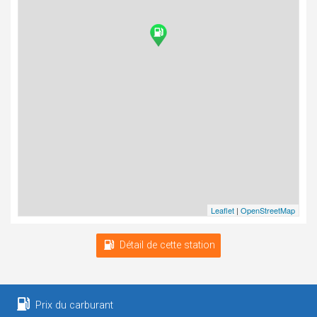
Leaflet
|
OpenStreetMap
Détail de cette station
Prix du carburant