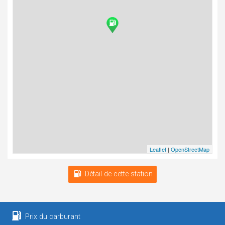
Leaflet
|
OpenStreetMap
Détail de cette station
Prix du carburant