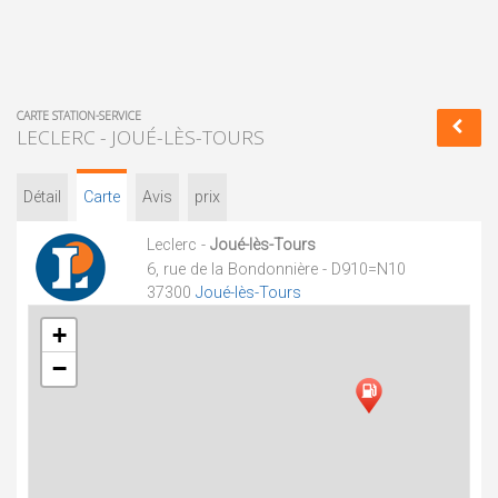
CARTE STATION-SERVICE
LECLERC - JOUÉ-LÈS-TOURS
Détail
Carte
Avis
prix
Leclerc -
Joué-lès-Tours
6, rue de la Bondonnière - D910=N10
37300
Joué-lès-Tours
+
−