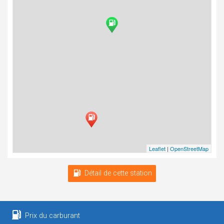
Leaflet
|
OpenStreetMap
Détail de cette station
Prix du carburant