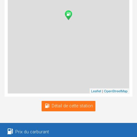
Leaflet
|
OpenStreetMap
Détail de cette station
Prix du carburant