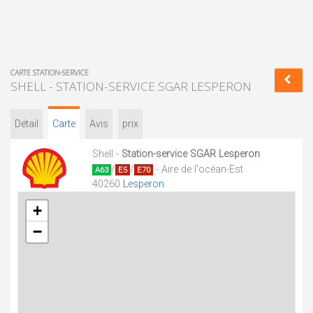
CARTE STATION-SERVICE
SHELL - STATION-SERVICE SGAR LESPERON
Détail
Carte
Avis
prix
Shell -
Station-service SGAR Lesperon
/
/
- Aire de l'océan-Est
A63
E5
E70
40260
Lesperon
+
−