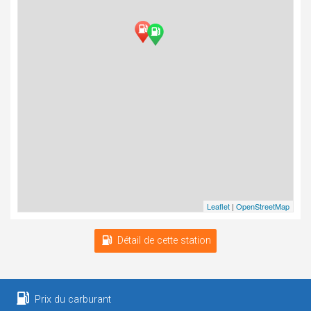
Leaflet
|
OpenStreetMap
Détail de cette station
Prix du carburant