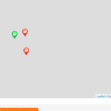
Leaflet
|
Op