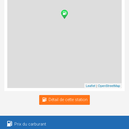
Leaflet
|
OpenStreetMap
Détail de cette station
Prix du carburant