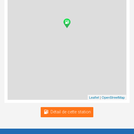
Leaflet
|
OpenStreetMap
Détail de cette station