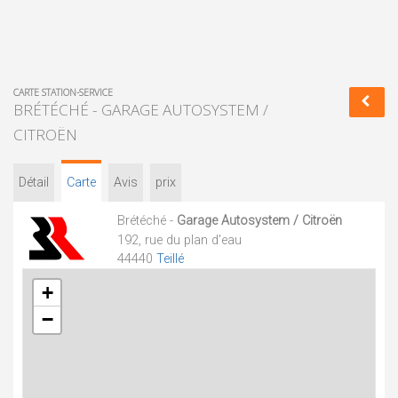
CARTE STATION-SERVICE
BRÉTÉCHÉ - GARAGE AUTOSYSTEM /
CITROËN
Détail
Carte
Avis
prix
Brétéché -
Garage Autosystem / Citroën
192, rue du plan d'eau
44440
Teillé
+
−