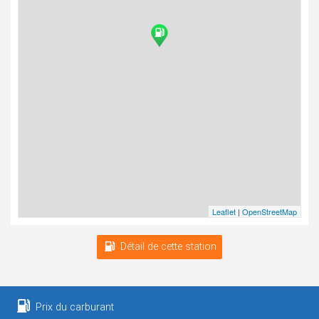
Leaflet
|
OpenStreetMap
Détail de cette station
Prix du carburant