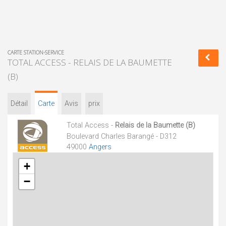
CARTE STATION-SERVICE
TOTAL ACCESS - RELAIS DE LA BAUMETTE
(B)
Détail
Carte
Avis
prix
Total Access -
Relais de la Baumette (B)
Boulevard Charles Barangé - D312
49000
Angers
+
−