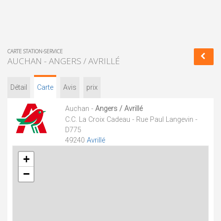
CARTE STATION-SERVICE
AUCHAN - ANGERS / AVRILLÉ
Détail
Carte
Avis
prix
Auchan -
Angers / Avrillé
C.C. La Croix Cadeau - Rue Paul Langevin -
D775
49240
Avrillé
+
−