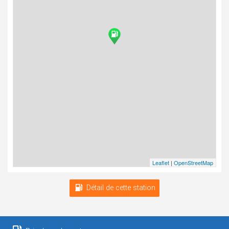
Leaflet
|
OpenStreetMap
Détail de cette station