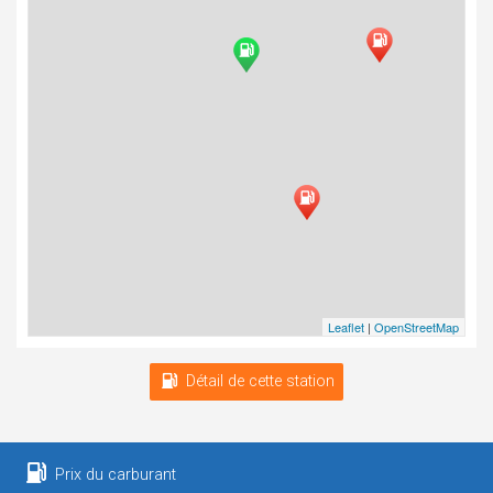
Leaflet
|
OpenStreetMap
Détail de cette station
Prix du carburant