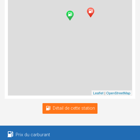
Leaflet
|
OpenStreetMap
Détail de cette station
Prix du carburant