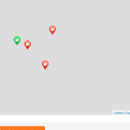
Leaflet
|
Op