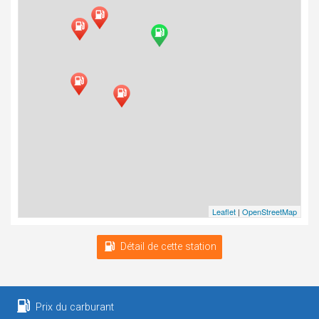
Leaflet
|
OpenStreetMap
Détail de cette station
Prix du carburant