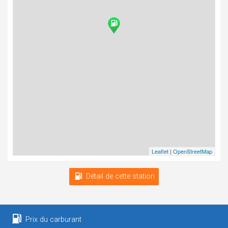
Leaflet
|
OpenStreetMap
Détail de cette station
Prix du carburant