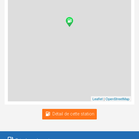
Leaflet
|
OpenStreetMap
Détail de cette station