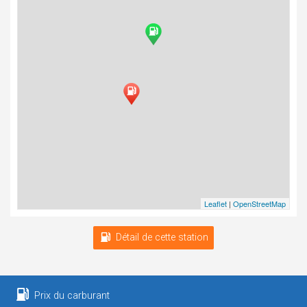
Leaflet
|
OpenStreetMap
Détail de cette station
Prix du carburant