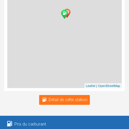
Leaflet
|
OpenStreetMap
Détail de cette station
Prix du carburant