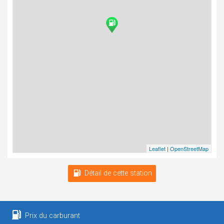
Leaflet
|
OpenStreetMap
Détail de cette station
Prix du carburant