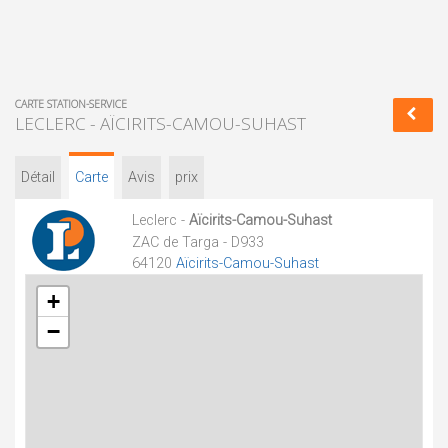
CARTE STATION-SERVICE
LECLERC - AÏCIRITS-CAMOU-SUHAST
Détail
Carte
Avis
prix
Leclerc -
Aïcirits-Camou-Suhast
ZAC de Targa - D933
64120
Aïcirits-Camou-Suhast
+
−