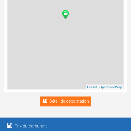
Leaflet
|
OpenStreetMap
Détail de cette station
Prix du carburant