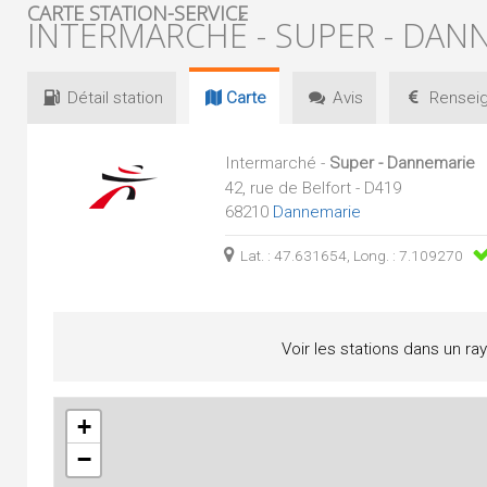
CARTE STATION-SERVICE
INTERMARCHÉ - SUPER - DAN
Détail
station
Carte
Avis
Renseig
Intermarché -
Super - Dannemarie
42, rue de Belfort - D419
68210
Dannemarie
Lat. : 47.631654, Long. : 7.109270
Voir les stations dans un ra
+
−