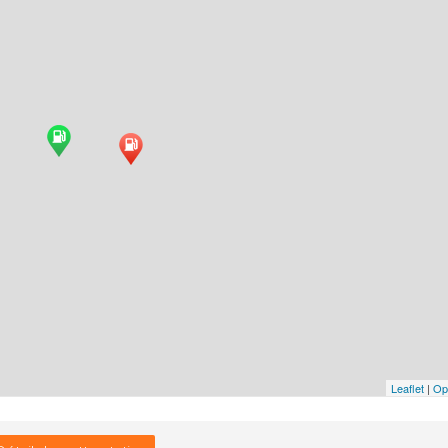
Leaflet
|
Op