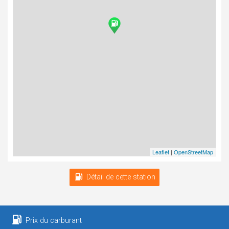
Leaflet
|
OpenStreetMap
Détail de cette station
Prix du carburant