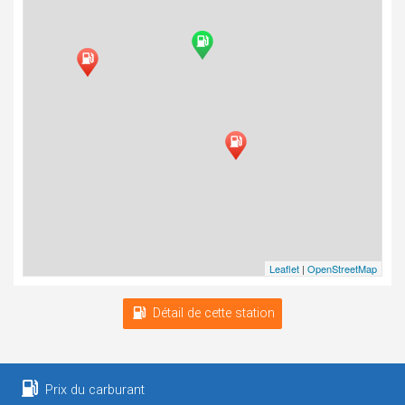
Leaflet
|
OpenStreetMap
Détail de cette station
Prix du carburant