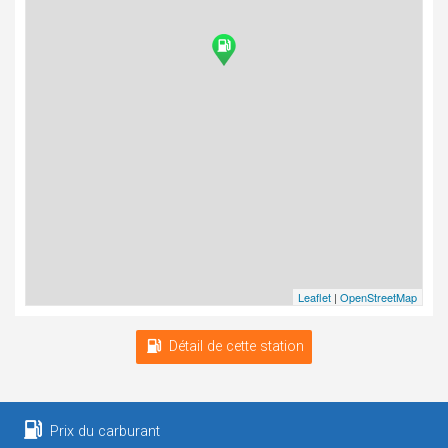
Leaflet
|
OpenStreetMap
Détail de cette station
Prix du carburant