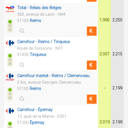
Total - Relais des Belges
360, avenue de Laon - N44
1.990
2.250
51100
Reims
Carrefour - Reims / Tinqueux
Route de Soissons - N31
2.007
2.215
51430
Tinqueux
Carrefour market - Reims / Clemenceau
5 bis, avenue Georges Clemenceau
-
2.199
51100
Reims
Carrefour - Épernay
13, quai de la Marne - D301
2.019
2.199
51200
Épernay