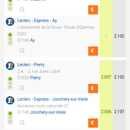
Leclerc - Express - Ay
Lotissement de la Noue - Route d'Epernay -
D201
-
2.192
51160
Ay
Leclerc - Pierry
Z.A. - 2, rue Jules Lobet
2.007
2.192
51530
Pierry
Leclerc - Express - Jonchery-sur-Vesle
Ancienne route nationale 31
2.006
2.197
51140
Jonchery-sur-Vesle