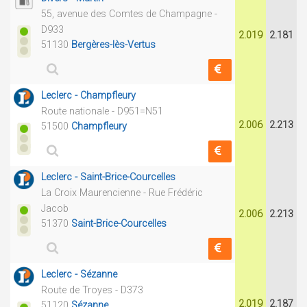
55, avenue des Comtes de Champagne -
D933
2.019
2.181
51130
Bergères-lès-Vertus
Leclerc - Champfleury
Route nationale - D951=N51
2.006
2.213
51500
Champfleury
Leclerc - Saint-Brice-Courcelles
La Croix Maurencienne - Rue Frédéric
Jacob
2.006
2.213
51370
Saint-Brice-Courcelles
Leclerc - Sézanne
Route de Troyes - D373
2.019
2.187
51120
Sézanne