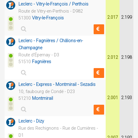
Leclerc - Vitry-le-François / Perthois
Route de Vitry-en-Perthois - D982
2.017
2.199
51300
Vitry-le-François
Leclerc - Fagnières / Châlons-en-
Champagne
Route d'Épernay - D3
2.012
2.198
51510
Fagnières
Leclerc - Express - Montmirail - Sezadis
10, faubourg de Condé - D23
2.001
2.193
51210
Montmirail
Leclerc - Dizy
Rue des Rechignons - Rue de Cumières -
D1
2.007
2.192