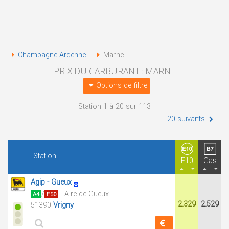
Champagne-Ardenne
Marne
PRIX DU CARBURANT : MARNE
Options de filtre
Station 1 à 20 sur 113
20 suivants
Station
E10
Gas
Agip - Gueux
/
- Aire de Gueux
A4
E50
2.329
2.529
51390
Vrigny