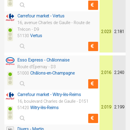
Carrefour market - Vertus
16, avenue Charles de Gaulle - Route de
Trécon - D9
2.023
2.181
51130
Vertus
Esso Express - Châlonnaise
Route d'Épernay - D3
2.016
2.240
51000
Châlons-en-Champagne
Carrefour market - Witry-lès-Reims
16, boulevard Charles de Gaulle - D151
2.019
2.199
51420
Witry-lès-Reims
Divers - Martin