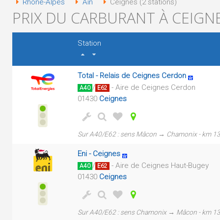
Rhône-Alpes
Ain
Ceignes (2 stations)
PRIX DU CARBURANT À CEIGNE
Station
Total - Relais de Ceignes Cerdon
/
- Aire de Ceignes Cerdon
A40
E62
01430
Ceignes
Sur A40/E62 : sens Mâcon → Chamonix - km 1
Eni - Ceignes
/
- Aire de Ceignes Haut-Bugey
A40
E62
01430
Ceignes
Sur A40/E62 : sens Chamonix → Mâcon - km 1