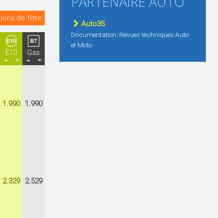
PARTENAIRE AUTO
ions de filtre
Auto35
Documentation, Revues techniques Auto
et Moto
E10
Gas
1.990
1.990
2.329
2.529