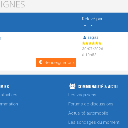
EIGNES
Relevé par
zagaz
n
30/07/2026
à 10h53
Renseigner prix
MIES
COMMUNAUTÉ & ACTU
alisables
Les zagaziens
ommation
Forums de discussions
Actualité automobile
Les sondages du moment