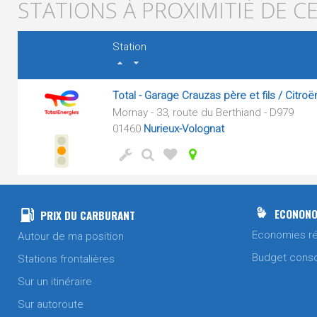
STATIONS À PROXIMITIÉ DE C
Station
Total - Garage Crauzas père et fils / Citroë
Mornay - 33, route du Berthiand - D979
01460
Nurieux-Volognat
ECONONO
PRIX DU CARBURANT
Economies ré
Autour de ma position
Budget cons
Stations frontalières
Sur un itinéraire
Sur autoroute