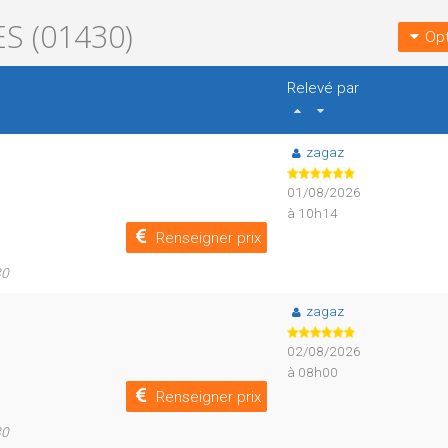
S (01430)
Opt
Relevé par
zagaz
01/08/2026
à 10h14
Renseigner prix
30
zagaz
02/08/2026
à 08h00
Renseigner prix
30