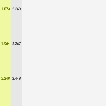
1.573
2.269
1.964
2.267
2.248
2.448