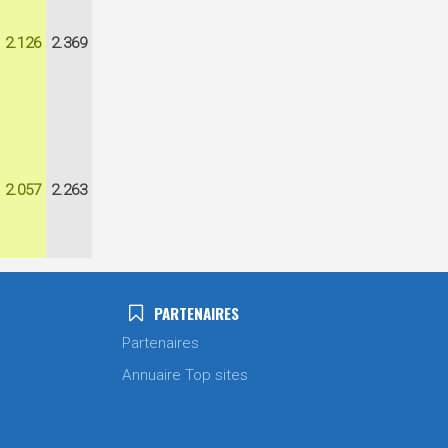
2.126
2.369
2.057
2.263
PARTENAIRES
Partenaires
Annuaire Top sites