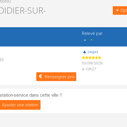
tions)
DIDIER-SUR-
Opt
Relevé par
zagaz
33
03/08/2026
à 10h27
Renseigner prix
tation-service dans cette ville ?
Ajouter une station