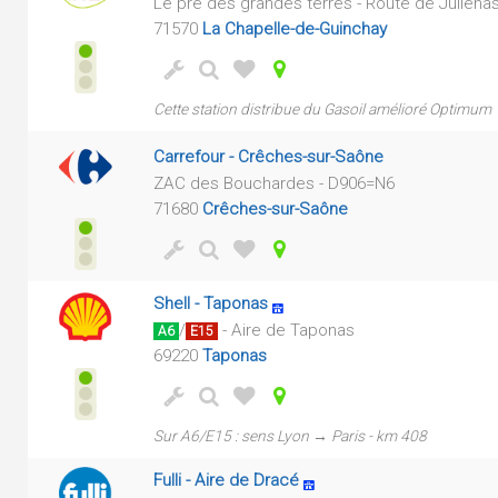
Le pré des grandes terres - Route de Juliénas
71570
La Chapelle-de-Guinchay
Cette station distribue du Gasoil amélioré Optimum
Carrefour - Crêches-sur-Saône
ZAC des Bouchardes - D906=N6
71680
Crêches-sur-Saône
Shell - Taponas
/
- Aire de Taponas
A6
E15
69220
Taponas
Sur A6/E15 : sens Lyon → Paris - km 408
Fulli - Aire de Dracé