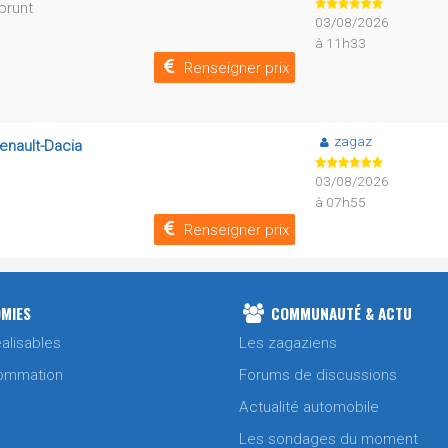
prunt
03/08/2026
à 11h33
Renseigner prix
zagaz
enault-Dacia
03/08/2026
à 07h55
Renseigner prix
MIES
COMMUNAUTÉ & ACTU
alisables
Les zagaziens
ommation
Forums de discussions
Actualité automobile
Les sondages du moment