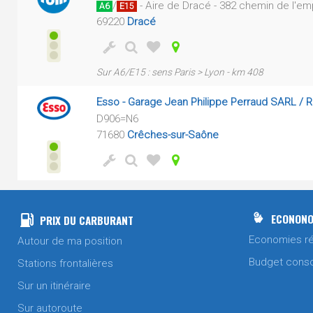
/
- Aire de Dracé - 382 chemin de l'em
A6
E15
69220
Dracé
Sur A6/E15 : sens Paris > Lyon - km 408
Esso - Garage Jean Philippe Perraud SARL / R
D906=N6
71680
Crêches-sur-Saône
ECONONO
PRIX DU CARBURANT
Economies ré
Autour de ma position
Budget cons
Stations frontalières
Sur un itinéraire
Sur autoroute