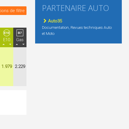
PARTENAIRE AUTO
ions de filtre
Auto35
Documentation, Revues techniques Auto
et Moto
E10
Gas
1.979
2.229