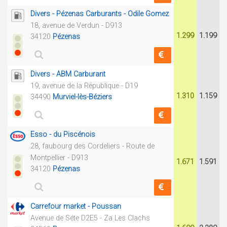
Divers - Pézenas Carburants - Odile Gomez
18, avenue de Verdun - D913
1.299
1.199
34120
Pézenas
Divers - ABM Carburant
19, avenue de la République - D19
1.310
1.159
34490
Murviel-lès-Béziers
Esso - du Piscénois
28, faubourg des Cordeliers - Route de
Montpellier - D913
1.671
1.591
34120
Pézenas
Carrefour market - Poussan
Avenue de Séte D2E5 - Za Les Clachs