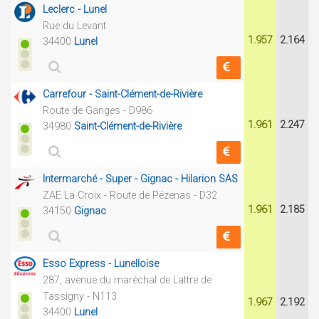
Leclerc - Lunel
Rue du Levant
1.957
2.164
34400
Lunel
Carrefour - Saint-Clément-de-Rivière
Route de Ganges - D986
1.961
2.247
34980
Saint-Clément-de-Rivière
Intermarché - Super - Gignac - Hilarion SAS
ZAE La Croix - Route de Pézenas - D32
1.961
2.185
34150
Gignac
Esso Express - Lunelloise
287, avenue du maréchal de Lattre de
Tassigny - N113
1.967
2.192
34400
Lunel