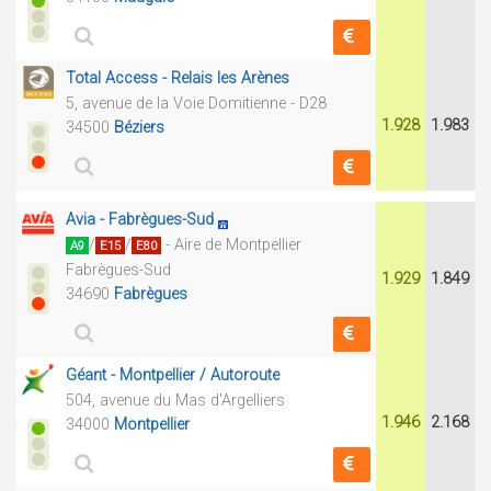
Total Access - Relais les Arènes
5, avenue de la Voie Domitienne - D28
1.928
1.983
34500
Béziers
Avia - Fabrègues-Sud
/
/
- Aire de Montpellier
A9
E15
E80
Fabrègues-Sud
1.929
1.849
34690
Fabrègues
Géant - Montpellier / Autoroute
504, avenue du Mas d'Argelliers
1.946
2.168
34000
Montpellier