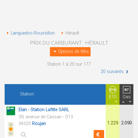
Languedoc-Roussillon
Hérault
PRIX DU CARBURANT : HÉRAULT
Options de filtre
Station 1 à 20 sur 177
20 suivants
Station
E10
Gas
Elan - Station Lafitte SARL
39, avenue de Cassan - D13
1.229
2.090
34320
Roujan