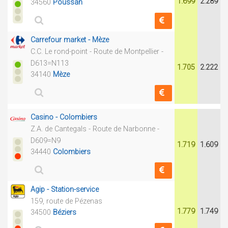
1.699
2.289
34560
Poussan
Carrefour market - Mèze
C.C. Le rond-point - Route de Montpellier -
D613=N113
1.705
2.222
34140
Mèze
Casino - Colombiers
Z.A. de Cantegals - Route de Narbonne -
D609=N9
1.719
1.609
34440
Colombiers
Agip - Station-service
159, route de Pézenas
1.779
1.749
34500
Béziers