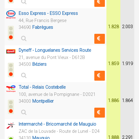
Esso Express - ESSO Express
44, Rue Francis Bergese
1.828
2.003
34690
Fabrègues
Dyneff - Longuelanes Services Route
21, avenue du Pont Vieux - D612B
1.859
1.919
34500
Béziers
Total - Relais Costebelle
100, avenue de la Pompignane - D2021
1.886
1.864
34000
Montpellier
Intermarché - Bricomarché de Mauguio
ZAC de la Louvade - Route de Lunel - D24
1.888
2.291
34130
Mauguio