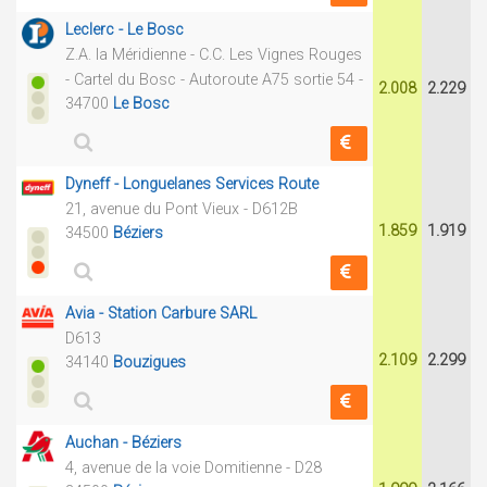
Leclerc - Le Bosc
Z.A. la Méridienne - C.C. Les Vignes Rouges
- Cartel du Bosc - Autoroute A75 sortie 54 -
2.008
2.229
34700
Le Bosc
Dyneff - Longuelanes Services Route
21, avenue du Pont Vieux - D612B
1.859
1.919
34500
Béziers
Avia - Station Carbure SARL
D613
2.109
2.299
34140
Bouzigues
Auchan - Béziers
4, avenue de la voie Domitienne - D28