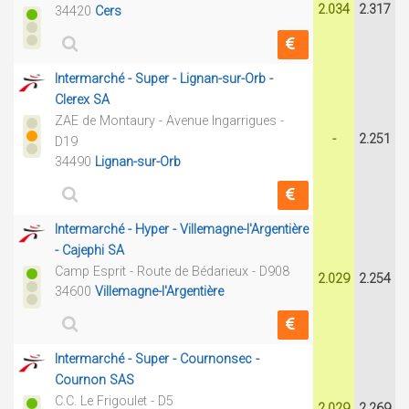
2.034
2.317
34420
Cers
Intermarché - Super - Lignan-sur-Orb -
Clerex SA
ZAE de Montaury - Avenue Ingarrigues -
-
2.251
D19
34490
Lignan-sur-Orb
Intermarché - Hyper - Villemagne-l'Argentière
- Cajephi SA
Camp Esprit - Route de Bédarieux - D908
2.029
2.254
34600
Villemagne-l'Argentière
Intermarché - Super - Cournonsec -
Cournon SAS
C.C. Le Frigoulet - D5
2.029
2.269