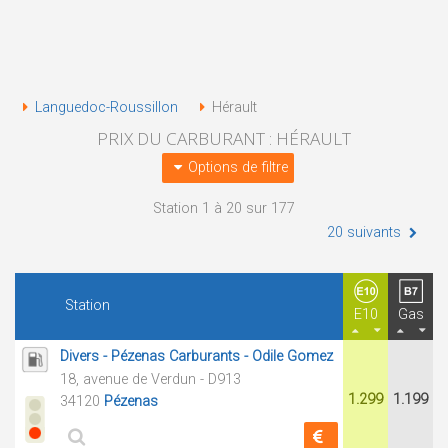
Languedoc-Roussillon
Hérault
PRIX DU CARBURANT : HÉRAULT
Options de filtre
Station 1 à 20 sur 177
20 suivants
Station
E10
Gas
Divers - Pézenas Carburants - Odile Gomez
18, avenue de Verdun - D913
1.299
1.199
34120
Pézenas