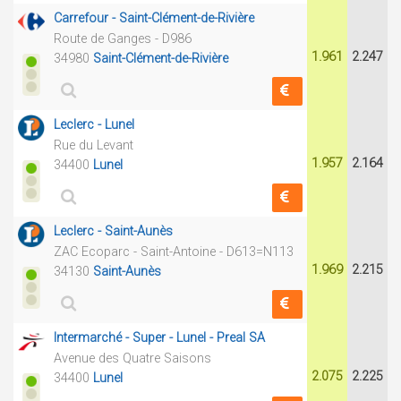
Carrefour - Saint-Clément-de-Rivière
Route de Ganges - D986
1.961
2.247
34980
Saint-Clément-de-Rivière
Leclerc - Lunel
Rue du Levant
1.957
2.164
34400
Lunel
Leclerc - Saint-Aunès
ZAC Ecoparc - Saint-Antoine - D613=N113
1.969
2.215
34130
Saint-Aunès
Intermarché - Super - Lunel - Preal SA
Avenue des Quatre Saisons
2.075
2.225
34400
Lunel