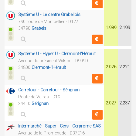
Système U - Le centre Grabellois
790 route de Montpellier - D127
1.989
2.199
34790
Grabels
Système U - Hyper U - Clermont-l'Hérault
Avenue du président Wilson - D909D
2.026
2.221
34800
Clermont-l'Hérault
Carrefour - Carrefour - Sérignan
Route de Valras - D19
2.027
2.237
34410
Sérignan
Intermarché - Super - Cers - Cerprome SAS
Avenue de la Promenade - D37E16