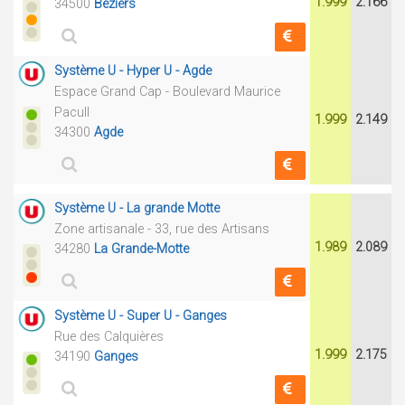
1.999
2.166
34500
Béziers
Système U - Hyper U - Agde
Espace Grand Cap - Boulevard Maurice
Pacull
1.999
2.149
34300
Agde
Système U - La grande Motte
Zone artisanale - 33, rue des Artisans
1.989
2.089
34280
La Grande-Motte
Système U - Super U - Ganges
Rue des Calquières
1.999
2.175
34190
Ganges