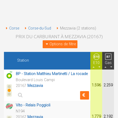
Corse
Corse-du-Sud
Mezzavia (2 stations)
PRIX DU CARBURANT À MEZZAVIA (20167)
Options de filtre
Station
E10
Gas
BP - Station Matthieu Martinetti / La rocade
Boulevard Louis Campi
1.596
2.259
20167
Mezzavia
Vito - Relais Poggioli
N194
1.779
2.192
20167
Mezzavia