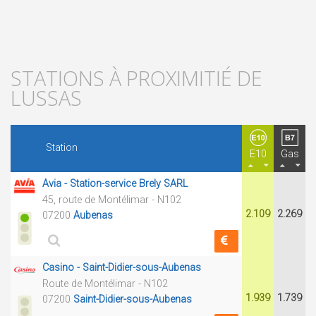
STATIONS À PROXIMITIÉ DE
LUSSAS
Station
E10
Gas
Avia - Station-service Brely SARL
45, route de Montélimar - N102
2.109
2.269
07200
Aubenas
Casino - Saint-Didier-sous-Aubenas
Route de Montélimar - N102
1.939
1.739
07200
Saint-Didier-sous-Aubenas