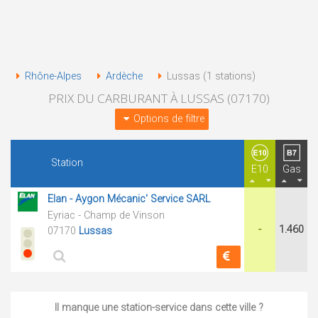
Rhône-Alpes
Ardèche
Lussas (1 stations)
PRIX DU CARBURANT À LUSSAS (07170)
Options de filtre
Station
E10
Gas
Elan - Aygon Mécanic' Service SARL
Eyriac - Champ de Vinson
-
1.460
07170
Lussas
Il manque une station-service dans cette ville ?