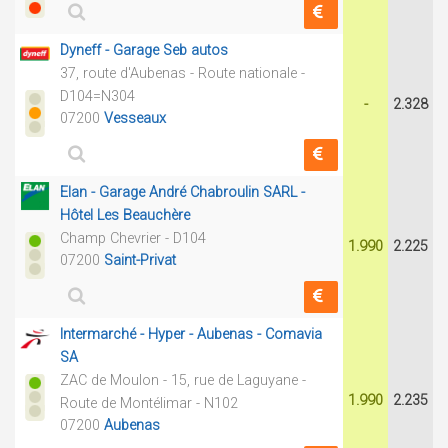
Dyneff - Garage Seb autos
37, route d'Aubenas - Route nationale -
D104=N304
-
2.328
07200
Vesseaux
Elan - Garage André Chabroulin SARL -
Hôtel Les Beauchère
Champ Chevrier - D104
1.990
2.225
07200
Saint-Privat
Intermarché - Hyper - Aubenas - Comavia
SA
ZAC de Moulon - 15, rue de Laguyane -
1.990
2.235
Route de Montélimar - N102
07200
Aubenas