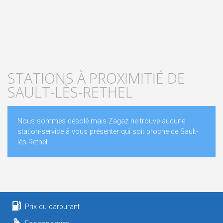
STATIONS À PROXIMITIÉ DE
SAULT-LÈS-RETHEL
Nous sommes désolé mais Zagaz ne trouve aucune
station-service à vous présenter qui soit proche de Sault-
lès-Rethel..
Prix du carburant