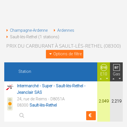
Champagne-Ardenne
Ardennes
Sault-lès-Rethel (1 stations)
PRIX DU CARBURANT À SAULT-LÈS-RETHEL (08300)
Options de filtre
Station
E10
Gas
Intermarché - Super - Sault-lès-Rethel -
Jeanclair SAS
24, rue de Reims - D8051A
2.049
2.219
08300
Sault-lès-Rethel