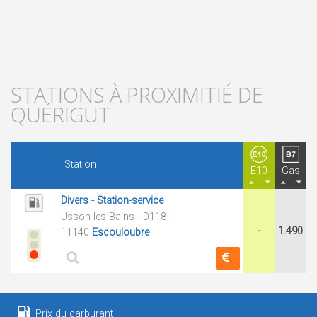
STATIONS À PROXIMITIÉ DE
QUÉRIGUT
Station
E10
Gas
Divers - Station-service
Usson-les-Bains - D118
-
1.490
11140
Escouloubre
Prix du carburant