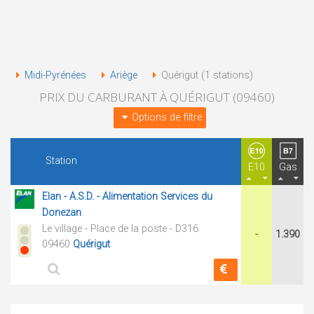
Midi-Pyrénées
Ariège
Quérigut (1 stations)
PRIX DU CARBURANT À QUÉRIGUT (09460)
Options de filtre
Station
E10
Gas
Elan - A.S.D. - Alimentation Services du
Donezan
Le village - Place de la poste - D316
-
1.390
09460
Quérigut