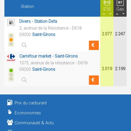
Station
E10
Gas
Divers - Station Defa
2, avenue de la Résistance - D618
2.077
2.247
09200
Saint-Girons
Carrefour market - Saint-Girons
1075, avenue de la résistance - D618
2.019
2.199
09200
Saint-Girons
Prix du carburant
Econonomies
Communauté & Actu