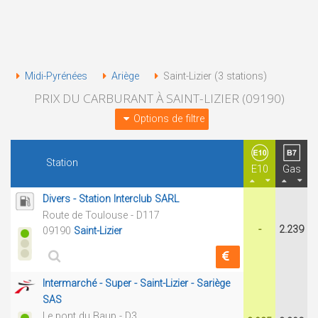
Midi-Pyrénées
Ariège
Saint-Lizier (3 stations)
PRIX DU CARBURANT À SAINT-LIZIER (09190)
Options de filtre
Station
E10
Gas
Divers - Station Interclub SARL
Route de Toulouse - D117
-
2.239
09190
Saint-Lizier
Intermarché - Super - Saint-Lizier - Sariège
SAS
Le pont du Baup - D3