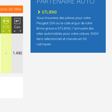
PARTENAIRE AUTO
ions de filtre
GTLIENS
Vous trouverez des pièces pour votre
Peugeot 206 ou la cote argus de votre
E10
Gas
Bmw grace a GTLIENS, l´annuaire des
sites automobiles pour votre voiture. 5000
liens sélectionnés et classés en 50
rubriques.
-
1.490