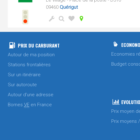
Le village - Place de la poste - D316
09460
Quérigut
ECONONO
PRIX DU CARBURANT
Economies ré
Autour de ma position
Budget cons
Stations frontalières
Sur un itinéraire
Sur autoroute
Autour d'une adresse
EVOLUTIO
Bornes
VE
en France
Prix moyen d
Prix moyens 