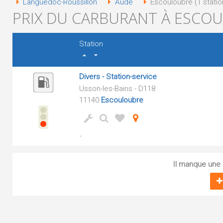
Languedoc-Roussillon
Aude
Escouloubre (1 statio
PRIX DU CARBURANT À ESCOU
Station
Divers - Station-service
Usson-les-Bains - D118
11140
Escouloubre
-
Il manque une s