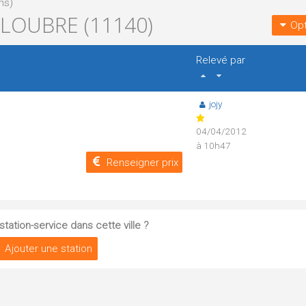
ns)
LOUBRE (11140)
Opt
Relevé par
jojy
04/04/2012
à 10h47
Renseigner prix
tation-service dans cette ville ?
Ajouter une station