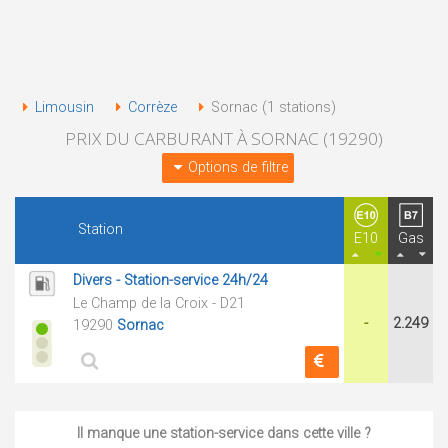
Limousin
Corrèze
Sornac (1 stations)
PRIX DU CARBURANT À SORNAC (19290)
Options de filtre
Station
E10
Gas
Divers - Station-service 24h/24
Le Champ de la Croix - D21
-
2.249
19290
Sornac
Il manque une station-service dans cette ville ?