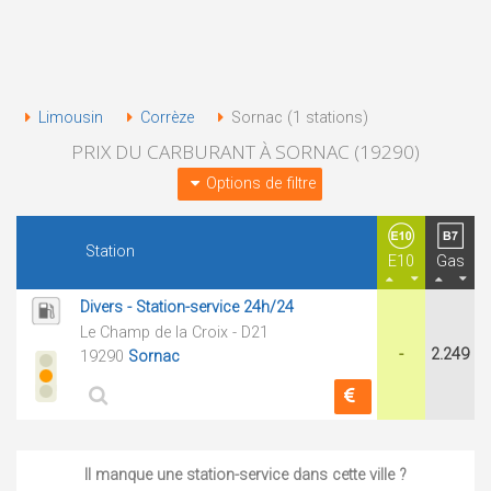
Limousin
Corrèze
Sornac (1 stations)
PRIX DU CARBURANT À SORNAC (19290)
Options de filtre
Station
E10
Gas
Divers - Station-service 24h/24
Le Champ de la Croix - D21
-
2.249
19290
Sornac
Il manque une station-service dans cette ville ?