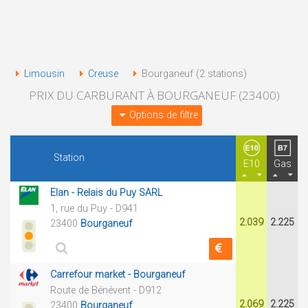
Limousin
Creuse
Bourganeuf (2 stations)
PRIX DU CARBURANT À BOURGANEUF (23400)
Options de filtre
Station
E10
Gas
Elan - Relais du Puy SARL
1, rue du Puy - D941
2.039
2.225
23400
Bourganeuf
Carrefour market - Bourganeuf
Route de Bénévent - D912
2.069
2.225
23400
Bourganeuf