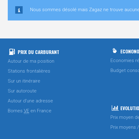
Nous sommes désolé mais Zagaz ne trouve aucune st
ECONONO
PRIX DU CARBURANT
Economies ré
Autour de ma position
Budget cons
Stations frontalières
Sur un itinéraire
Sur autoroute
Autour d'une adresse
EVOLUTIO
Bornes
VE
en France
Prix moyen d
Prix moyens 