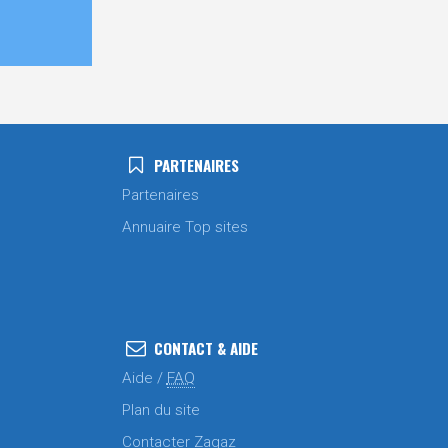
PARTENAIRES
Partenaires
Annuaire Top sites
CONTACT & AIDE
Aide /
FAQ
Plan du site
Contacter Zagaz