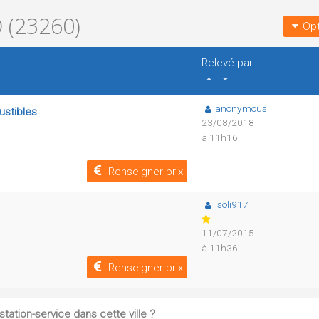
(23260)
Opt
Relevé par
anonymous
ustibles
23/08/2018
à 11h16
Renseigner prix
isoli917
11/07/2015
à 11h36
Renseigner prix
tation-service dans cette ville ?