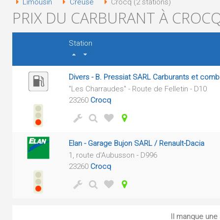
Limousin
Creuse
Crocq (2 stations)
PRIX DU CARBURANT À CROCQ 
Station
Divers - B. Pressiat SARL Carburants et comb
"Les Charraudes" - Route de Felletin - D10
23260
Crocq
Elan - Garage Bujon SARL / Renault-Dacia
1, route d'Aubusson - D996
23260
Crocq
Il manque une s