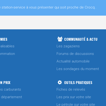
ation-service à vous présenter qui soit proche de Crocq..
MIES
COMMUNAUTÉ & ACTU
alisables
Les zagaziens
ommation
Forums de discussions
Actualité automobile
Les sondages du moment
N PRIX
OUTILS PRATIQUES
es carburants
Fiches de relevés
/ département
Les prix sur votre site
Le pétrole sur votre site