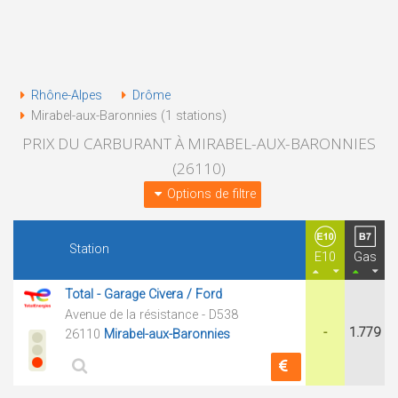
Rhône-Alpes
Drôme
Mirabel-aux-Baronnies (1 stations)
PRIX DU CARBURANT À MIRABEL-AUX-BARONNIES
(26110)
Options de filtre
Station
E10
Gas
Total - Garage Civera / Ford
Avenue de la résistance - D538
-
1.779
26110
Mirabel-aux-Baronnies