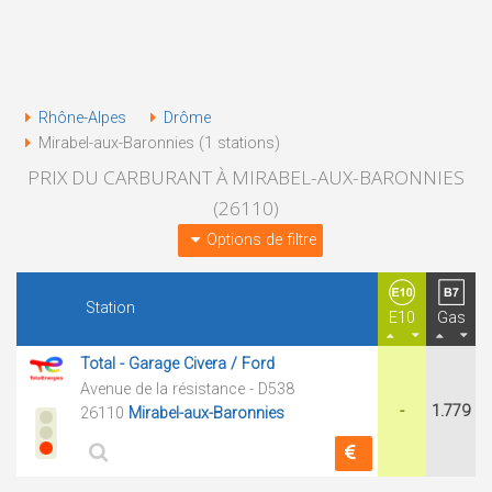
Rhône-Alpes
Drôme
Mirabel-aux-Baronnies (1 stations)
PRIX DU CARBURANT À MIRABEL-AUX-BARONNIES
(26110)
Options de filtre
Station
E10
Gas
Total - Garage Civera / Ford
Avenue de la résistance - D538
-
1.779
26110
Mirabel-aux-Baronnies