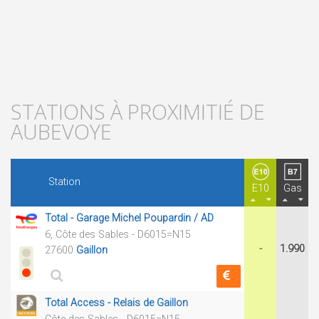
STATIONS À PROXIMITIÉ DE
AUBEVOYE
Station
E10
Gas
Total - Garage Michel Poupardin / AD
6, Côte des Sables - D6015=N15
-
1.990
27600
Gaillon
Total Access - Relais de Gaillon