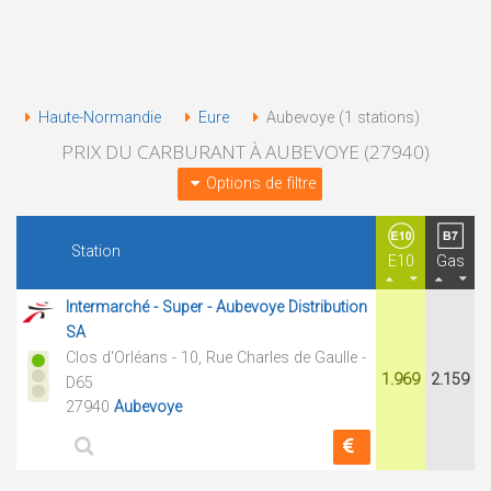
Haute-Normandie
Eure
Aubevoye (1 stations)
PRIX DU CARBURANT À AUBEVOYE (27940)
Options de filtre
Station
E10
Gas
Intermarché - Super - Aubevoye Distribution
SA
Clos d'Orléans - 10, Rue Charles de Gaulle -
1.969
2.159
D65
27940
Aubevoye