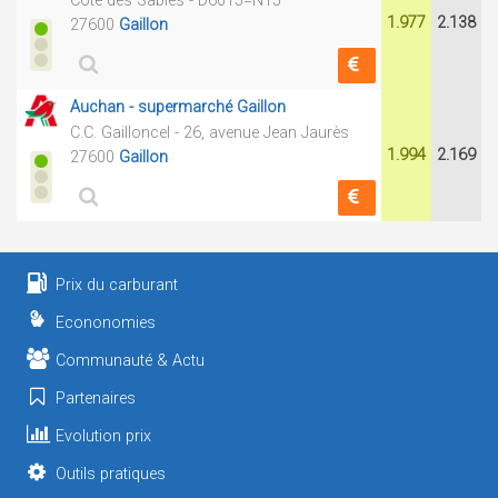
Côte des Sables - D6015=N15
1.977
2.138
27600
Gaillon
Auchan - supermarché Gaillon
C.C. Gailloncel - 26, avenue Jean Jaurès
1.994
2.169
27600
Gaillon
Prix du carburant
Econonomies
Communauté & Actu
Partenaires
Evolution prix
Outils pratiques