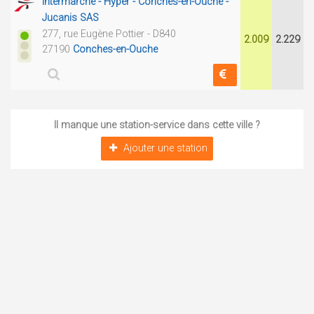
Intermarché - Hyper - Conches-en-Ouche -
Jucanis SAS
277, rue Eugène Pottier - D840
2.009
2.229
27190
Conches-en-Ouche
Il manque une station-service dans cette ville ?
Ajouter une station