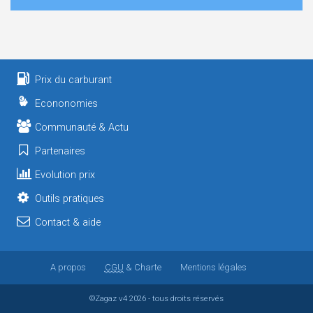
Prix du carburant
Econonomies
Communauté & Actu
Partenaires
Evolution prix
Outils pratiques
Contact & aide
A propos
CGU
& Charte
Mentions légales
©Zagaz
v4
2026 - tous droits réservés