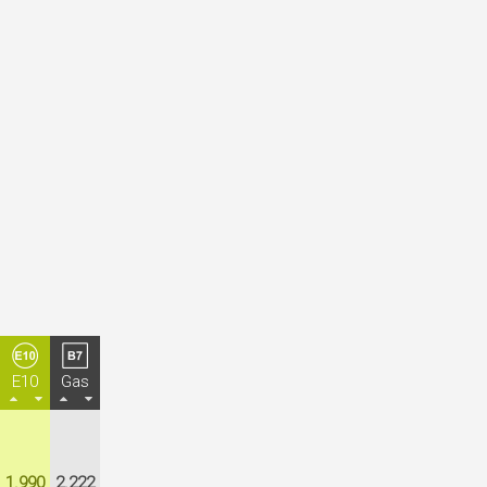
E10
Gas
1.990
2.222