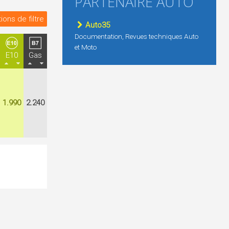
PARTENAIRE AUTO
ions de filtre
Auto35
Documentation, Revues techniques Auto
et Moto
E10
Gas
1.990
2.240