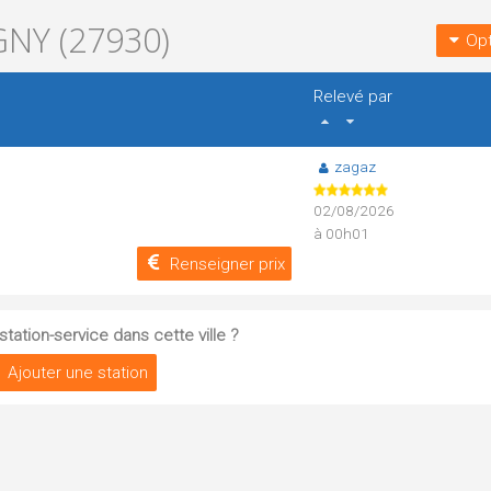
NY (27930)
Opt
Relevé par
zagaz
02/08/2026
à 00h01
Renseigner prix
tation-service dans cette ville ?
Ajouter une station