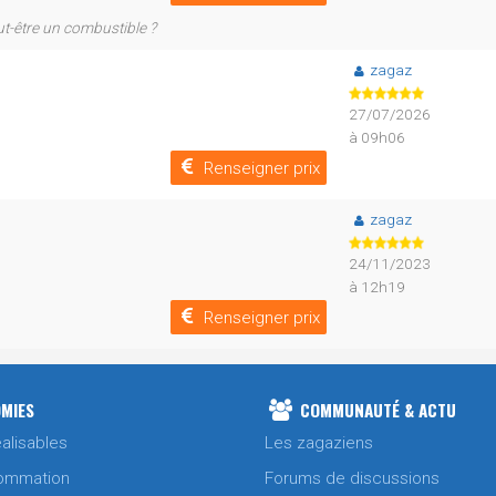
ut-être un combustible ?
zagaz
27/07/2026
à 09h06
Renseigner prix
zagaz
24/11/2023
à 12h19
Renseigner prix
MIES
COMMUNAUTÉ & ACTU
alisables
Les zagaziens
ommation
Forums de discussions