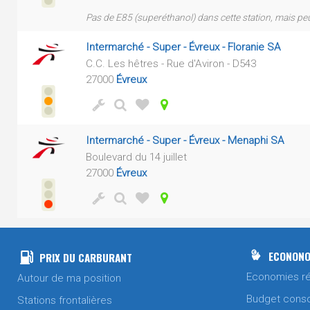
Pas de E85 (superéthanol) dans cette station, mais pe
Intermarché - Super - Évreux - Floranie SA
C.C. Les hêtres - Rue d'Aviron - D543
27000
Évreux
Intermarché - Super - Évreux - Menaphi SA
Boulevard du 14 juillet
27000
Évreux
ECONONO
PRIX DU CARBURANT
Economies ré
Autour de ma position
Budget cons
Stations frontalières