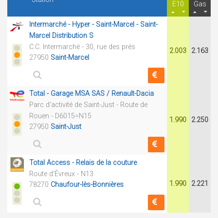
E10
Gas
Intermarché - Hyper - Saint-Marcel - Saint-
Marcel Distribution S
C.C. Intermarché - 30, rue des prés
2.003
2.163
27950
Saint-Marcel
Total - Garage MSA SAS / Renault-Dacia
Parc d'activité de Saint-Just - Route de
Rouen - D6015=N15
1.990
2.250
27950
Saint-Just
Total Access - Relais de la couture
Route d'Évreux - N13
1.990
2.221
78270
Chaufour-lès-Bonnières