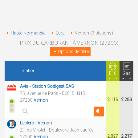
Haute-Normandie
Eure
Vernon (3 stations)
PRIX DU CARBURANT À VERNON (27200)
Options de filtre
Station
E10
Gas
Avia - Station Sodigest SAS
75, avenue de Paris - D6015=N15
2.119
2.289
27200
Vernon
Leclerc - Vernon
Z.I. du Virolet - Boulevard Jean Jaurès
2.027
2.217
27200
Vernon