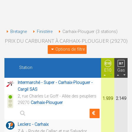
Bretagne
Finistère
Carhaix-Plouguer (3 stations)
PRIX DU CARBURANT À CARHAIX-PLOUGUER (29270)
Options de filtre
Station
E10
Gas
Intermarché - Super - Carhaix-Plouguer -
Cargil SAS
2, rue Charles Le Goff - Allée des peupliers
1.939
2.149
29270
Carhaix-Plouguer
Leclerc - Carhaix
Z.A. - Route de Callac et rue Salvador