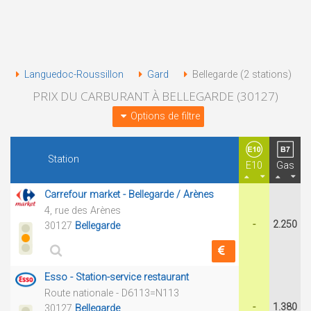
Languedoc-Roussillon
Gard
Bellegarde (2 stations)
PRIX DU CARBURANT À BELLEGARDE (30127)
Options de filtre
Station
E10
Gas
Carrefour market - Bellegarde / Arènes
4, rue des Arènes
-
2.250
30127
Bellegarde
Esso - Station-service restaurant
Route nationale - D6113=N113
-
1.380
30127
Bellegarde